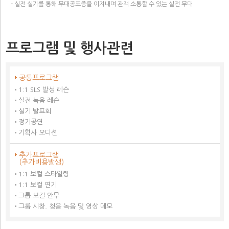
- 실전 실기를 통해 무대공포증을 이겨내며 관객 소통할 수 있는 실전 무대
프로그램 및 행사관련
공통프로그램
1:1 SLS 발성 레슨
실전 녹음 레슨
실기 발표회
정기공연
기획사 오디션
추가프로그램
(추가비용발생)
1:1 보컬 스타일링
1:1 보컬 연기
그룹 보컬 안무
그룹 시창. 청음 녹음 및 영상 데모