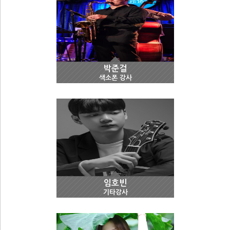
박준걸
색소폰 강사
임호빈
기타강사