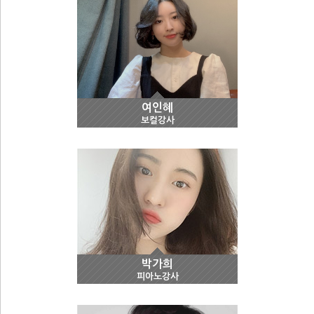
여인혜
보컬강사
박가희
피아노강사