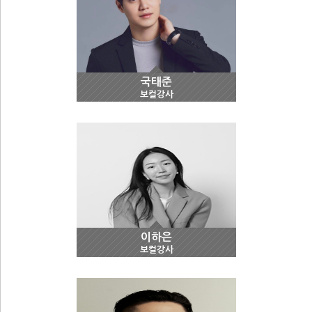
국태준
보컬강사
이하은
보컬강사