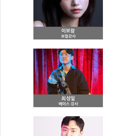
이보람
보컬강사
최성일
베이스 강사