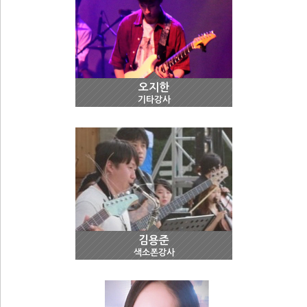
오지한
기타강사
김용준
색소폰강사