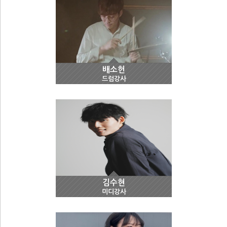
배소헌
드럼강사
김수현
미디강사