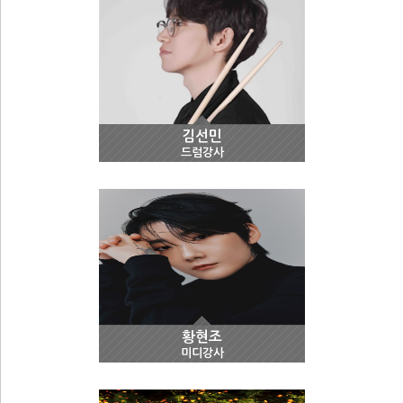
김선민
드럼강사
황현조
미디강사