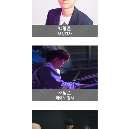
백창준
보컬강사
조남준
피아노 강사