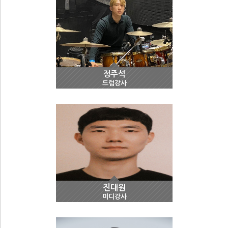
정주석
드럼강사
진대원
미디강사