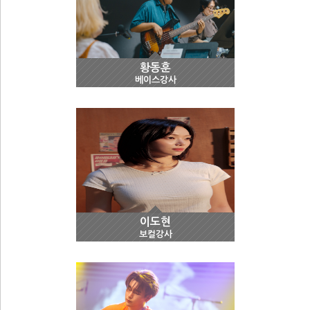
황동훈
베이스강사
이도현
보컬강사