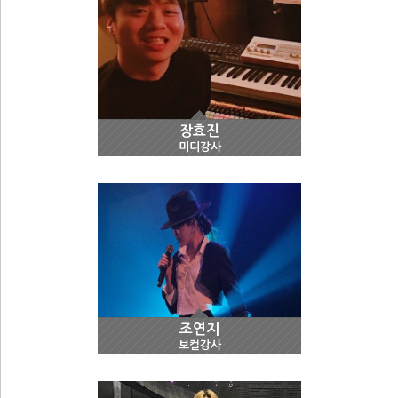
장효진
미디강사
조연지
보컬강사