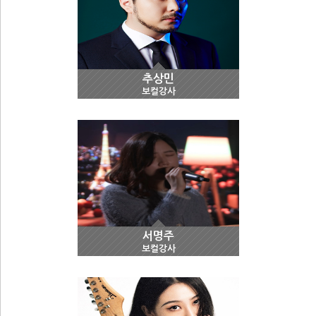
추상민
보컬강사
서명주
보컬강사