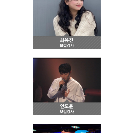
최유진
보컬강사
안도윤
보컬강사