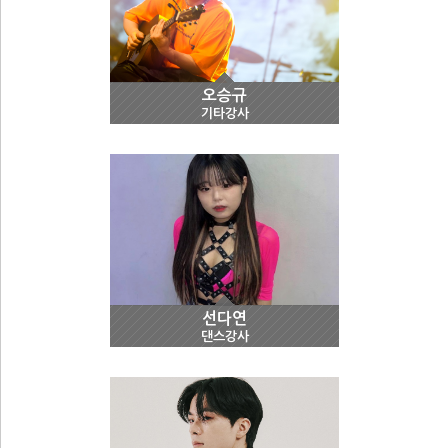
오승규
기타강사
선다연
댄스강사