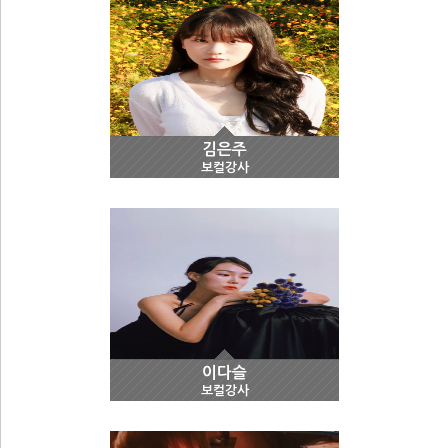
김은주
보컬강사
이다슬
보컬강사