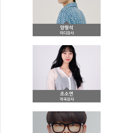
양형석
미디강사
조소연
작곡강사