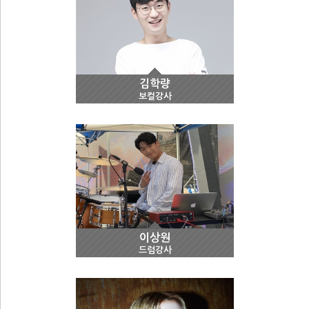
김학량
보컬강사
이상원
드럼강사