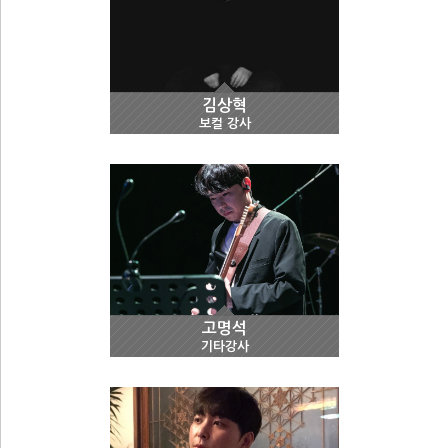
김상혁
보컬 강사
고명석
기타강사