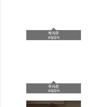
박지우
보컬강사
우시은
보컬강사