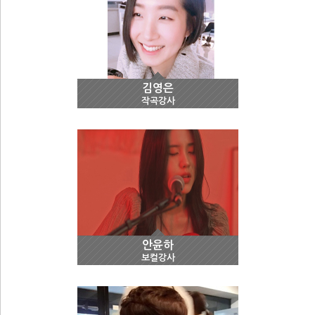
김영은
작곡강사
안윤하
보컬강사