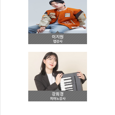
이지원
랩강사
강희경
피아노강사