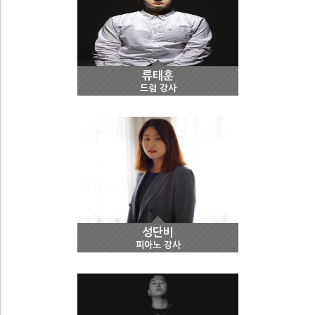
류태훈
드럼 강사
성단비
피아노 강사