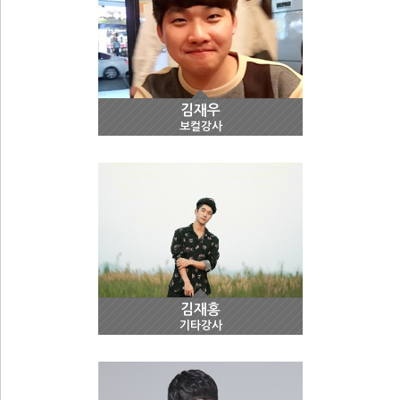
김재우
보컬강사
김재홍
기타강사