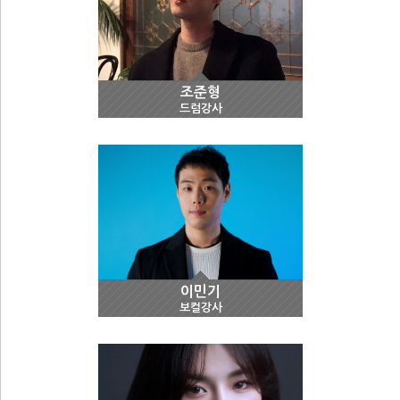
조준형
드럼강사
이민기
보컬강사